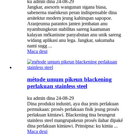
ku admin dina 24-08-29
Jangkar, asesoris wangunan sigana biasa,
sabenerna maénkeun peran indispensable dina
arsitektur modern jeung kahirupan sapopoe.
Aranjeunna parantos janten jembatan anu
nyambungkeun stabilitas sareng kaamanan
kalayan mékanisme panyabutan anu unik sareng
widang aplikasi anu lega. Jangkar, sakumaha
nami sugg ...
Maca deui
métode umum pikeun blackening
perlakuan stainless steel
ku admin dina 24-08-29
Dina produksi industri, aya dua jenis perlakuan
permukaan: prosés perlakuan fisik jeung prosés
perlakuan kimiawi. Blackening tina beungeut
stainless steel mangrupakeun prosés ilahar dipaké
dina perlakuan kimiawi. Prinsipna: ku kimia ...
Maca deui