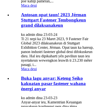
poé kahiji paméran,...
Maca deui
Antosan opat taun! 2023 Jérman
Stuttgart Fastener Tembongkeun
grand dilaksanakeun
ku admin dina 23-03-24
Ti 21 nepi ka 23 Maret 2023, 9 Fastener Fair
Global 2023 dilaksanakeun di Stuttgart
Exhibition Center, Jérman. Opat taun ka hareup,
panon industri fastener global deui difokuskeun
dieu. Hal ieu dipikaharti yén paviliun taun ieu
nyertakeun wewengkon leuwih ti 23.230 méter
pasagi, i...
Maca deui
Buka lagu anyar: Keteng Seiko
kakuatan pasar fastener wahana
énergi anyar
ku admin dina 23-03-23
Anyar-anyar ieu, Kamentrian Keuangan
ngayakeun konferensi pers dina téma