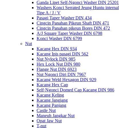
Ganda Lipet Self-Ngonci Washer DIN 25201
Washers Konci Serrated Jeung Huntu internal
Tipe A / J / V
Pasagi Taper Washer DIN 434
Cingcin Panahan Pikeun Shaft DIN 471
Cingcin Panahan pikeun Bores DIN 472
A/J Square Taper Washer DIN 6798
Konci Washer DIN 6799
Nut
Kacang Hex DIN 934
Kacang Ipis pasagi DIN 562
Nut Nylock DIN 985
Hex Lock Nut DIN 980
Flange Nut DIN 6923
Nut Ngonci Diri DIN 7967
Kacang Weld Hexagon DIN 929
Kacang Hex Cap
Self·Ngonci Domed Cap Kacang DIN 986
Kacang Keling
Kacang Jangjang
Kacang Panjang
Castle Nut
Maneuh Jangkar Nut
Opat Jaw Nut
T-nut