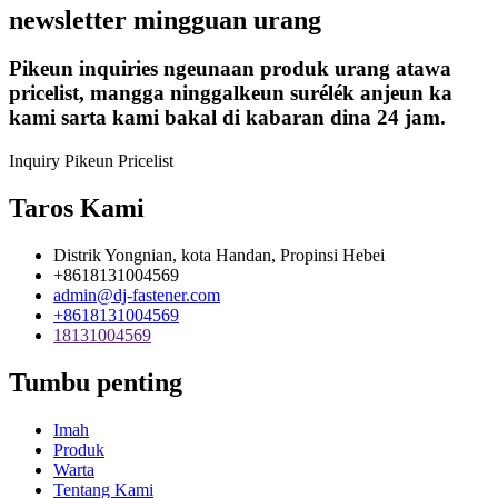
newsletter mingguan urang
Pikeun inquiries ngeunaan produk urang atawa
pricelist, mangga ninggalkeun surélék anjeun ka
kami sarta kami bakal di kabaran dina 24 jam.
Inquiry Pikeun Pricelist
Taros Kami
Distrik Yongnian, kota Handan, Propinsi Hebei
+8618131004569
admin@dj-fastener.com
+8618131004569
18131004569
Tumbu penting
Imah
Produk
Warta
Tentang Kami