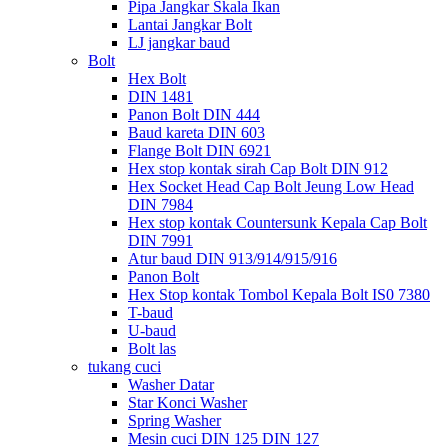
Pipa Jangkar Skala Ikan
Lantai Jangkar Bolt
LJ jangkar baud
Bolt
Hex Bolt
DIN 1481
Panon Bolt DIN 444
Baud kareta DIN 603
Flange Bolt DIN 6921
Hex stop kontak sirah Cap Bolt DIN 912
Hex Socket Head Cap Bolt Jeung Low Head
DIN 7984
Hex stop kontak Countersunk Kepala Cap Bolt
DIN 7991
Atur baud DIN 913/914/915/916
Panon Bolt
Hex Stop kontak Tombol Kepala Bolt IS0 7380
T-baud
U-baud
Bolt las
tukang cuci
Washer Datar
Star Konci Washer
Spring Washer
Mesin cuci DIN 125 DIN 127