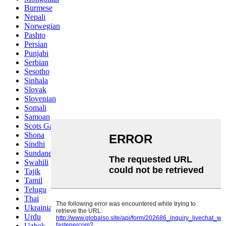
Burmese
Nepali
Norwegian
Pashto
Persian
Punjabi
Serbian
Sesotho
Sinhala
Slovak
Slovenian
Somali
Samoan
Scots Gaelic
Shona
Sindhi
Sundanese
Swahili
Tajik
Tamil
Telugu
Thai
Ukrainian
Urdu
Uzbek