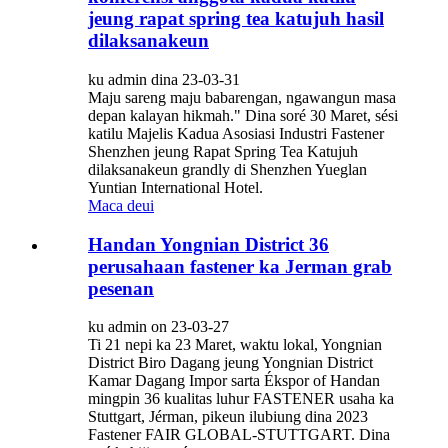
jeung rapat spring tea katujuh hasil
dilaksanakeun
ku admin dina 23-03-31
Maju sareng maju babarengan, ngawangun masa
depan kalayan hikmah." Dina soré 30 Maret, sési
katilu Majelis Kadua Asosiasi Industri Fastener
Shenzhen jeung Rapat Spring Tea Katujuh
dilaksanakeun grandly di Shenzhen Yueglan
Yuntian International Hotel.
Maca deui
Handan Yongnian District 36
perusahaan fastener ka Jerman grab
pesenan
ku admin on 23-03-27
Ti 21 nepi ka 23 Maret, waktu lokal, Yongnian
District Biro Dagang jeung Yongnian District
Kamar Dagang Impor sarta Ékspor of Handan
mingpin 36 kualitas luhur FASTENER usaha ka
Stuttgart, Jérman, pikeun ilubiung dina 2023
Fastener FAIR GLOBAL-STUTTGART. Dina