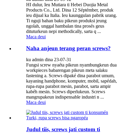
HI dulur, Ieu Mutiara ti Hebei Duojia Metal
Products Co., Ltd. Dina 12 Séptémber, produk
ieu dijual ka Italia. Ieu kaunggulan pabrik urang.
Ti nguji bahan baku pikeun produksi jeung
ngolah, unggal hambalan tina prosés geus
dituturkeun nepi methodically, sarta q ...
Maca deui
Naha anjeun terang peran screws?
ku admin dina 23-07-31
Fungsi screw nyaéta pikeun nyambungkeun dua
workpieces babarengan pikeun meta salaku
fastening a. Screws dipaké dina parabot umum,
kayaning handphone, komputer, mobil, sapédah,
rupa-rupa parabot mesin, parabot, sarta ampir
kabéh mesin. Screws diperlukeun. Screws
mangrupakeun indispensable industri n ...
Maca deui
Judul tiis, screws jati custom ti