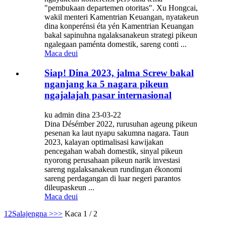
"pembukaan departemen otoritas". Xu Hongcai,
wakil menteri Kamentrian Keuangan, nyatakeun
dina konperénsi éta yén Kamentrian Keuangan
bakal sapinuhna ngalaksanakeun strategi pikeun
ngalegaan paménta domestik, sareng conti ...
Maca deui
Siap! Dina 2023, jalma Screw bakal
nganjang ka 5 nagara pikeun
ngajalajah pasar internasional
ku admin dina 23-03-22
Dina Désémber 2022, rurusuhan ageung pikeun
pesenan ka laut nyapu sakumna nagara. Taun
2023, kalayan optimalisasi kawijakan
pencegahan wabah domestik, sinyal pikeun
nyorong perusahaan pikeun narik investasi
sareng ngalaksanakeun rundingan ékonomi
sareng perdagangan di luar negeri parantos
dileupaskeun ...
Maca deui
1
2
Salajengna >
>>
Kaca 1 / 2