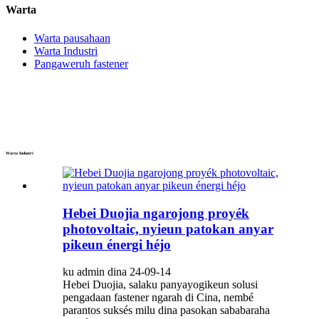
Warta
Warta pausahaan
Warta Industri
Pangaweruh fastener
Warta Industri
Hebei Duojia ngarojong proyék
photovoltaic, nyieun patokan anyar
pikeun énergi héjo
ku admin dina 24-09-14
Hebei Duojia, salaku panyayogikeun solusi
pengadaan fastener ngarah di Cina, nembé
parantos suksés milu dina pasokan sababaraha