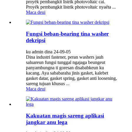
proyék pembangkit listrik photovoltaic cai.
Proyék pembangkit listrik photovoltaic nyaéta ...
Maca deui
Fungsi beban-bearing tina washer
dekripsi
ku admin dina 24-09-05
Dina industri fastener, peran washers jauh
saluareun fungsi tunggal ngajaga beungeut
panyambungna ti goresan disababkeun ku
kacang. Aya sababaraha jinis gasket, kalebet
gasket datar, gasket spring, gasket anti loosening,
sareng tujuan khusus ...
Maca deui
Kakuatan magis sareng aplikasi
jangkar anu lega