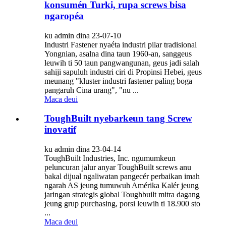
konsumén Turki, rupa screws bisa
ngaropéa
ku admin dina 23-07-10
Industri Fastener nyaéta industri pilar tradisional
Yongnian, asalna dina taun 1960-an, sanggeus
leuwih ti 50 taun pangwangunan, geus jadi salah
sahiji sapuluh industri ciri di Propinsi Hebei, geus
meunang "kluster industri fastener paling boga
pangaruh Cina urang", "nu ...
Maca deui
ToughBuilt nyebarkeun tang Screw
inovatif
ku admin dina 23-04-14
ToughBuilt Industries, Inc. ngumumkeun
peluncuran jalur anyar ToughBuilt screws anu
bakal dijual ngaliwatan pangecér perbaikan imah
ngarah AS jeung tumuwuh Amérika Kalér jeung
jaringan strategis global Toughbuilt mitra dagang
jeung grup purchasing, porsi leuwih ti 18.900 sto
...
Maca deui