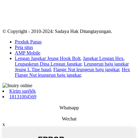
© Copyright - 2010-2024: Sadaya Hak Ditangtayungan.
Produk Panas
Peta situs
AMP Mobile
Lengan Jangkar Jeung Hook Bolt
,
Jangkar Lengan Hex
,
Leupaskeun Dina Lengan Jangkar
,
Leungeun baju jangkar
Jeung L Tipe baud
,
Flange Nut leungeun baju jangkar
,
Hex
Flange Nut leungeun baju jangkar
,
Kirim surélék
18131004569
Whatsapp
Wechat
x