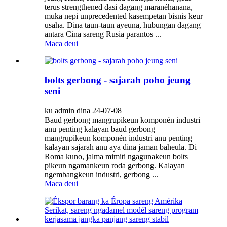
terus strengthened dasi dagang maranéhanana,
muka nepi unprecedented kasempetan bisnis keur
usaha. Dina taun-taun ayeuna, hubungan dagang
antara Cina sareng Rusia parantos ...
Maca deui
bolts gerbong - sajarah poho jeung
seni
ku admin dina 24-07-08
Baud gerbong mangrupikeun komponén industri
anu penting kalayan baud gerbong
mangrupikeun komponén industri anu penting
kalayan sajarah anu aya dina jaman baheula. Di
Roma kuno, jalma mimiti ngagunakeun bolts
pikeun ngamankeun roda gerbong. Kalayan
ngembangkeun industri, gerbong ...
Maca deui