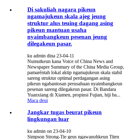
Di sakuliah nagara pikeun
ngamajukeun skala ajeg jeung
struktur alus teuing dagang asing
pikeun mantuan usaha
nyaimbangkeun pesenan jeung
dilegakeun pasar.
ku admin dina 23-04-11
Numutkeun kana Voice of China News and
Newspaper Summary of the China Media Group,
pamaréntah lokal aktip ngamajukeun skala stabil
sareng struktur optimal perdagangan asing
pikeun ngabantosan perusahaan nyaimbangkeun
pesenan sareng dilegakeun pasar. Di Bandara
Yuanxiang di Xiamen, propinsi Fujian, hiji ba...
Maca deui
Jangkar tugas beurat pikeun
lingkungan luar
ku admin on 23-04-10
Simpson Strong-Tie geus ngawanohkeun Titen