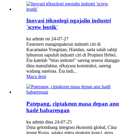
Inovasi téknologi ngajalin industri
'screw leutik'
ku admin on 24-07-27
Fasteners mangrupakeun industri ciri di
Kacamatan Yongnian, Handan, sarta salah sahiji
luhureun sapuluh industri ciri di Propinsi Hebei.
Éta katelah "béas industri" sareng seueur dianggo
dina manufaktur, rékayasa konstruksi, sareng
widang sanésna. Éta indi...
Maca deui
Patepang, ciptakeun masa depan anu
hadé babarengan
ku admin dina 24-07-25
Dina gelombang integrasi ékonomi global, Cina
jeung Rusia, salaku mitra strategis konci, geus