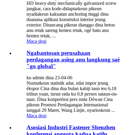
HD heavy-duty mechanically galvanized screw
jangkar, cara kode-didaptarkeun pikeun
nyadiakeun kakuatan anchoring tinggi dina
duanana aplikasi konstruksi interior jeung
exterior. Dirancang pikeun dianggo dina beton
anu retak sareng henteu retak, ogé batu anu
henteu retak, ...
Maca deui
Ngabantosan perusahaan
perdagangan asing anu langkung saé
"go global"
ku admin dina 23-04-06
Numutkeun statistik adat, nilai impor jeung
ékspor Cina dina dua bulan kahiji taun ieu 6,18
triliun yuan, turun rada ku 0,8 persen sataun-on-
taun. Dina konperénsi pers rutin Déwan Cina
pikeun Promosi Perdagangan Internasional
tanggal 29 Maret, Wang Linjie, nyarioskeun ...
Maca deui
Asosiasi Industri Fastener Shenzhen
konferensi anggota kadua katilu