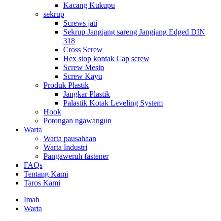
Kacang Kukupu
sekrup
Screws jati
Sekrup Jangjang sareng Jangjang Edged DIN
318
Cross Screw
Hex stop kontak Cap screw
Screw Mesin
Screw Kayu
Produk Plastik
Jangkar Plastik
Palastik Kotak Leveling System
Hook
Potongan ngawangun
Warta
Warta pausahaan
Warta Industri
Pangaweruh fastener
FAQs
Tentang Kami
Taros Kami
Imah
Warta